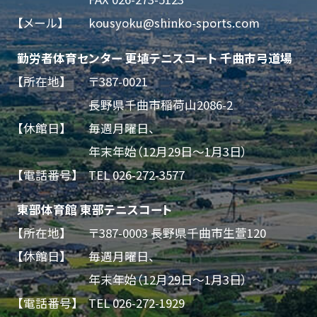
【メール】
kousyoku@shinko-sports.com
勤労者体育センター 更埴テニスコート 千曲市弓道場
【所在地】
〒387-0021
長野県千曲市稲荷山2086-2
【休館日】
毎週月曜日、
年末年始（12月29日～1月3日）
【電話番号】
TEL
026-272-3577
東部体育館 東部テニスコート
【所在地】
〒387-0003 長野県千曲市生萱120
【休館日】
毎週月曜日、
年末年始（12月29日～1月3日）
【電話番号】
TEL
026-272-1929