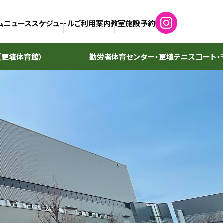
ム
ニュース
スケジュール
ご利用案内
教室
施設予約
（更埴体育館）
勤労者体育センター・
更埴テニスコート・