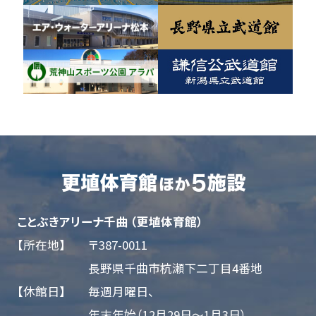
ことぶきアリーナ千曲 （更埴体育館）
【所在地】
〒387-0011
長野県千曲市杭瀬下二丁目4番地
【休館日】
毎週月曜日、
年末年始（12月29日～1月3日）