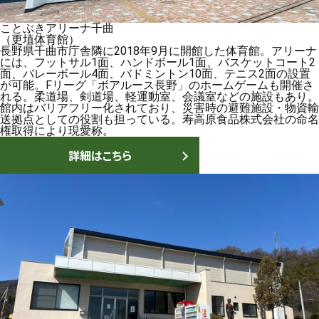
ことぶきアリーナ千曲
（更埴体育館）
長野県千曲市庁舎隣に2018年9月に開館した体育館。アリーナ
には、フットサル1面、ハンドボール1面、バスケットコート2
面、バレーボール4面、バドミントン10面、テニス2面の設置
が可能。Fリーグ「ボアルース長野」のホームゲームも開催さ
れる。柔道場、剣道場、軽運動室、会議室などの施設もあり。
館内はバリアフリー化されており、災害時の避難施設・物資輸
送拠点としての役割も担っている。寿高原食品株式会社の命名
権取得により現愛称。
詳細はこちら