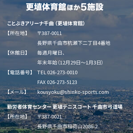
ことぶきアリーナ千曲 （更埴体育館）
【所在地】
〒387-0011
長野県千曲市杭瀬下二丁目4番地
【休館日】
毎週月曜日、
年末年始（12月29日～1月3日）
【電話番号】
TEL 026-273-0010
FAX 026-273-5123
【メール】
kousyoku@shinko-sports.com
勤労者体育センター 更埴テニスコート 千曲市弓道場
【所在地】
〒387-0021
長野県千曲市稲荷山2086-2